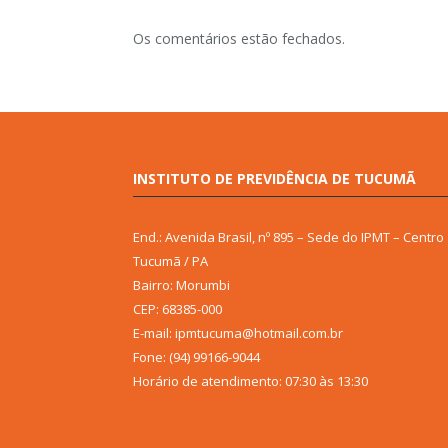
Os comentários estão fechados.
INSTITUTO DE PREVIDÊNCIA DE TUCUMÃ
End.: Avenida Brasil, nº 895 – Sede do IPMT – Centro
Tucumã / PA
Bairro: Morumbi
CEP: 68385-000
E-mail: ipmtucuma@hotmail.com.br
Fone: (94) 99166-9044
Horário de atendimento: 07:30 às 13:30