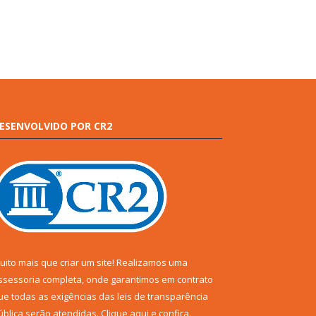
ESENVOLVIDO POR CR2
uito mais que criar um site! Realizamos uma
ssessoria completa, onde garantimos em contrato
ue todas as exigências das leis de transparência
ública serão atendidas. Clique aqui e confira.