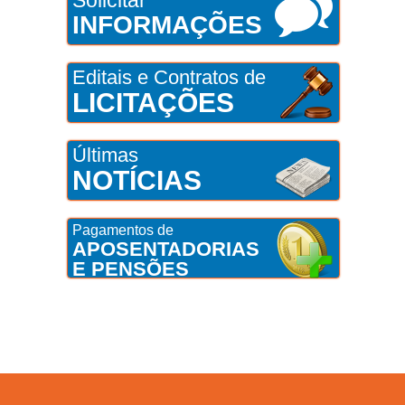
Solicitar
INFORMAÇÕES
Editais e Contratos de
LICITAÇÕES
Últimas
NOTÍCIAS
Pagamentos de
APOSENTADORIAS
E PENSÕES