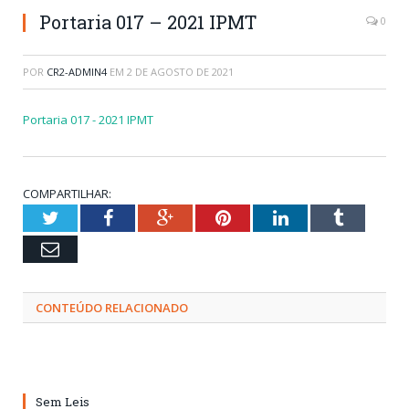
Portaria 017 – 2021 IPMT
0
POR
CR2-ADMIN4
EM
2 DE AGOSTO DE 2021
Portaria 017 - 2021 IPMT
COMPARTILHAR:
Twitter
Facebook
Google+
Pinterest
LinkedIn
Tumblr
Email
CONTEÚDO RELACIONADO
Sem Leis