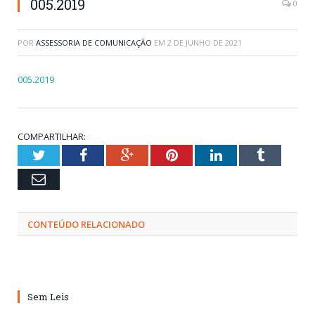
005.2019
0
POR
ASSESSORIA DE COMUNICAÇÃO
EM
2 DE JUNHO DE 2021
005.2019
COMPARTILHAR:
Twitter
Facebook
Google+
Pinterest
LinkedIn
Tumblr
Email
CONTEÚDO RELACIONADO
Sem Leis