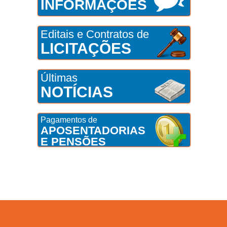
INFORMAÇÕES
Editais e Contratos de
LICITAÇÕES
Últimas
NOTÍCIAS
Pagamentos de
APOSENTADORIAS
E PENSÕES