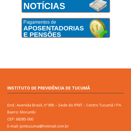
NOTÍCIAS
Pagamentos de
APOSENTADORIAS
E PENSÕES
INSTITUTO DE PREVIDÊNCIA DE TUCUMÃ
End.: Avenida Brasil, nº 895 – Sede do IPMT – Centro Tucumã / PA
Bairro: Morumbi
CEP: 68385-000
E-mail: ipmtucuma@hotmail.com.br